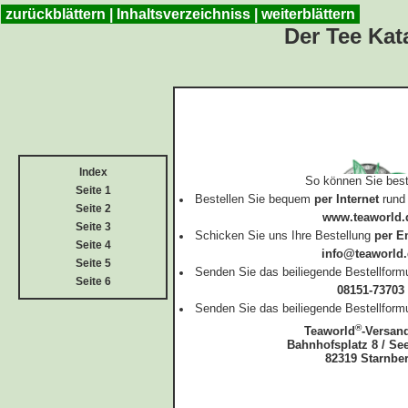
zurückblättern
|
Inhaltsverzeichniss
|
weiterblättern
Der Tee Ka
Index
So können Sie best
Seite 1
Bestellen Sie bequem
per Internet
rund 
Seite 2
www.teaworld.
Seite 3
Schicken Sie uns Ihre Bestellung
per E
Seite 4
info@teaworld.
Seite 5
Senden Sie das beiliegende Bestellform
Seite 6
08151-73703
Senden Sie das beiliegende Bestellform
®
Teaworld
-Versan
Bahnhofsplatz 8 / Se
82319 Starnbe