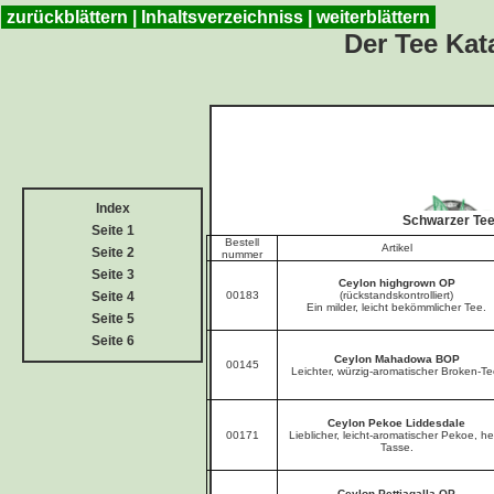
zurückblättern
|
Inhaltsverzeichniss
|
weiterblättern
Der Tee Ka
Index
Schwarzer Te
Seite 1
Bestell
Artikel
Seite 2
nummer
Seite 3
Ceylon highgrown OP
Seite 4
00183
(rückstandskontrolliert)
Ein milder, leicht bekömmlicher Tee.
Seite 5
Seite 6
Ceylon Mahadowa BOP
00145
Leichter, würzig-aromatischer Broken-Te
Ceylon Pekoe Liddesdale
00171
Lieblicher, leicht-aromatischer Pekoe, he
Tasse.
Ceylon Pettiagalla OP