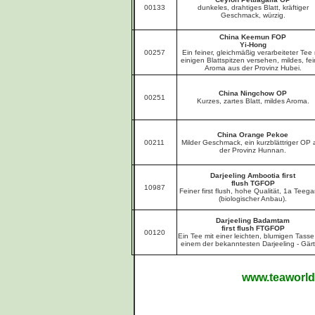
00133
dunkeles, drahtiges Blatt, kräftiger
Geschmack, würzig.
China Keemun FOP
Yi-Hong
00257
Ein feiner, gleichmäßig verarbeiteter Tee 
einigen Blattspitzen versehen, mildes, fe
Aroma aus der Provinz Hubei.
China Ningchow OP
00251
Kurzes, zartes Blatt, mildes Aroma.
China Orange Pekoe
00211
Milder Geschmack, ein kurzblättriger OP 
der Provinz Hunnan.
Darjeeling Ambootia first
flush TGFOP
10987
Feiner first flush, hohe Qualität, 1a Teega
(biologischer Anbau).
Darjeeling Badamtam
first flush FTGFOP
00120
Ein Tee mit einer leichten, blumigen Tasse
einem der bekanntesten Darjeeling - Gär
www.teaworld